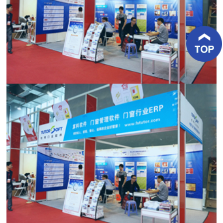
客
户
案
例
新
闻
资
讯
关
于
杜
特
联
系
杜
特