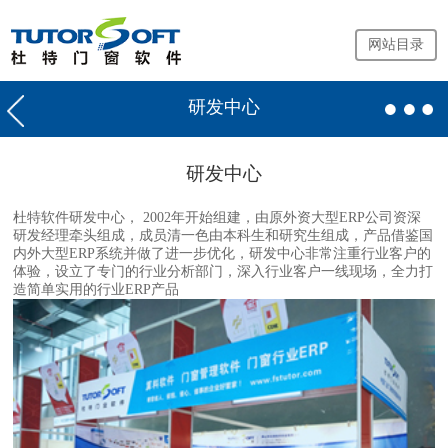
网站目录
研发中心
首
页
研发中心
预
见
家
杜特软件研发中心， 2002年开始组建，由原外资大型ERP公司资深
研发经理牵头组成，成员清一色由本科生和研究生组成，产品借鉴国
内外大型ERP系统并做了进一步优化，研发中心非常注重行业客户的
门
体验，设立了专门的行业分析部门，深入行业客户一线现场，全力打
窗
造简单实用的行业ERP产品
厂
软
件
门
窗
店
软
件