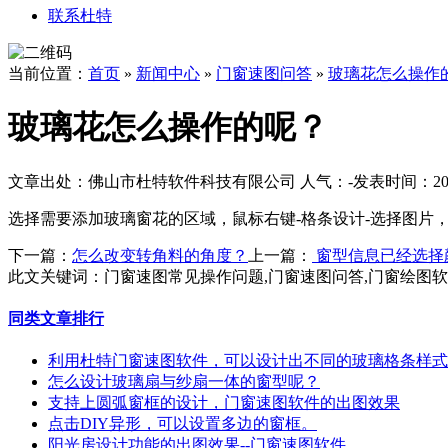
联系杜特
当前位置：
首页
»
新闻中心
»
门窗速图问答
»
玻璃花怎么操作
玻璃花怎么操作的呢？
文章出处：佛山市杜特软件科技有限公司
人气：
-
发表时间：2018
选择需要添加玻璃窗花的区域，鼠标右键-格条设计-选择图片
下一篇：
怎么改变转角料的角度？
上一篇：
窗型信息已经选择
此文关键词：
门窗速图常见操作问题,门窗速图问答,门窗绘图
同类文章排行
利用杜特门窗速图软件，可以设计出不同的玻璃格条样式
怎么设计玻璃扇与纱扇一体的窗型呢？
支持上圆弧窗框的设计，门窗速图软件的出图效果
点击DIY异形，可以设置多边的窗框。
阳光房设计功能的出图效果--门窗速图软件