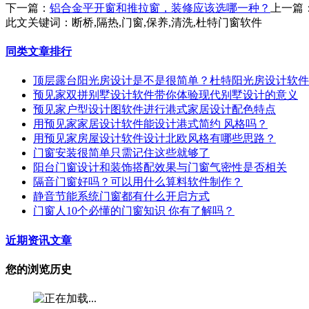
下一篇：
铝合金平开窗和推拉窗，装修应该选哪一种？
上一篇
此文关键词：
断桥,隔热,门窗,保养,清洗,杜特门窗软件
同类文章排行
顶层露台阳光房设计是不是很简单？杜特阳光房设计软件
预见家双拼别墅设计软件带你体验现代别墅设计的意义
预见家户型设计图软件进行港式家居设计配色特点
用预见家家居设计软件能设计港式简约 风格吗？
用预见家房屋设计软件设计北欧风格有哪些思路？
门窗安装很简单只需记住这些就够了
阳台门窗设计和装饰搭配效果与门窗气密性是否相关
隔音门窗好吗？可以用什么算料软件制作？
静音节能系统门窗都有什么开启方式
门窗人10个必懂的门窗知识 你有了解吗？
近期资讯文章
您的浏览历史