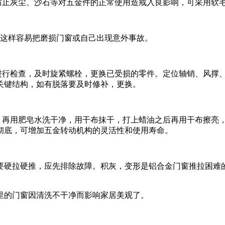
防止灰尘、沙石等对五金件的正常使用造戒入良影响，可采用软
。这样容易把磨损门窗或自己出现意外事故。
件进行检查，及时旋紧螺栓，更换已受损的零件。定位轴销、风撑
关键结构，如有脱落要及时修补，更换。
去，再用肥皂水洗干净，用干布抹干，打上蜡油之后再用干布擦亮
润滑彻底，可增加五金转动机构的灵活性和使用寿命。
不要硬拉硬推，应先排除故障。积灰，变形是铝合金门窗推拉困
里的门窗因清洗不干净而影响家居美观了。