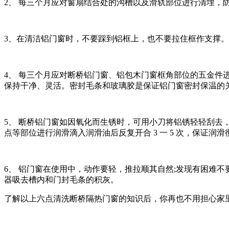
2、 每三个月应对窗扇结合处的沟槽以及滑轨部位进行清埋，
3、在清洁铝门窗时，不要踩到铝框上，也不要拉住框作支撑
4、 每三个月应对断桥铝门窗、铝包木门窗框角部位的五金
保持干净、灵活。密封毛条和玻璃胶是保证铝门窗密封保温的
5、 断桥铝门窗如因氧化而生锈时，可用小刀将铝锈轻轻刮
点等部位进行润滑滴入润滑油后反复开合 3 一 5 次，保证
6、 铝门窗在使用中，动作要轻，推拉顺其自然;发现有困难
器吸去槽内和门封毛条的积灰。
了解以上六点清洗断桥隔热门窗的知识后，你再也不用担心家