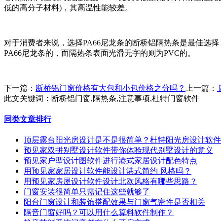
低的高分子材料)，其高温性能较差。
对于消费者来说，选择PA66尼龙条的断桥铝隔热条是最佳选择
PA66尼龙条的，而隔热条表面光滑无字的则为PVC的。
下一篇：
断桥铝门窗价格有大包和小包价格之分吗？
上一篇：
此文关键词：
断桥铝门窗,隔热条,注意事项,杜特门窗软件
同类文章排行
顶层露台阳光房设计是不是很简单？杜特阳光房设计软件
预见家双拼别墅设计软件带你体验现代别墅设计的意义
预见家户型设计图软件进行港式家居设计配色特点
用预见家家居设计软件能设计港式简约 风格吗？
用预见家房屋设计软件设计北欧风格有哪些思路？
门窗安装很简单只需记住这些就够了
阳台门窗设计和装饰搭配效果与门窗气密性是否相关
隔音门窗好吗？可以用什么算料软件制作？