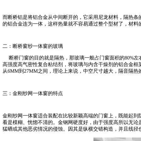
而断桥铝是将铝合金从中间断开的，它采用尼龙材料，隔热条的
的铝合金连为一体，这样热量就不容易通过整
个型材了，材料
二：断桥窗纱一体窗的玻璃
断桥门窗的目的就是隔热，那玻璃一般占门窗面积的80%左
高强度高气密性复合粘结剂，将玻璃与内含干燥剂的铝合金框
从6MM到27MM
之间，理论上来说，中空尺寸越大，隔音隔热
三：金刚纱网一体窗的特点
金刚纱网一体窗适合装配在比较新颖高端的门窗上，既能起到
看是模糊、恍惚不清的。金钢网硬度好，由于强度高所以无论
猛晒或其他
恶劣情况的侵蚀。因其是纵横交错构造，并且线径也