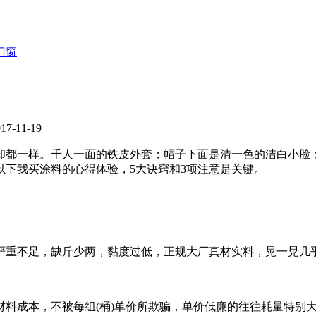
门窗
-11-19
却都一样。千人一面的铁皮外套；帽子下面是清一色的洁白小脸
以下我买涂料的心得体验，5大诀窍和3项注意是关键。
严重不足，缺斤少两，黏度过低，正规大厂真材实料，晃一晃几
材料成本，不被每组(桶)单价所欺骗，单价低廉的往往耗量特别