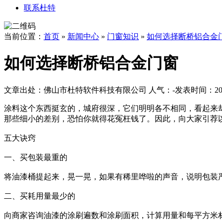
联系杜特
当前位置：
首页
»
新闻中心
»
门窗知识
»
如何选择断桥铝合金
如何选择断桥铝合金门窗
文章出处：佛山市杜特软件科技有限公司
人气：
-
发表时间：2017
涂料这个东西挺玄的，城府很深，它们明明各不相同，看起来
那些细小的差别，恐怕你就得花冤枉钱了。因此，向大家引荐
五大诀窍
一、买包装最重的
将油漆桶提起来，晃一晃，如果有稀里哗啦的声音，说明包装
二、买耗用量最少的
向商家咨询油漆的涂刷遍数和涂刷面积，计算用量和每平方米