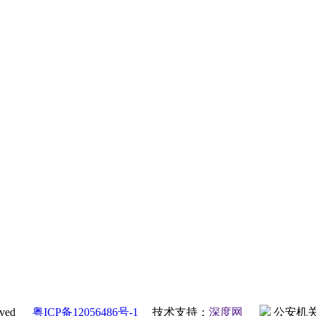
erved
粤ICP备12056486号-1
技术支持：
深度网
公安机关备