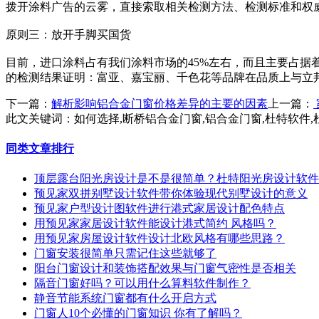
拨开涂料广告的云雾，直接索取相关检测方法、检测标准和权
原则三：放开手脚买国货
目前，进口涂料占有我们涂料市场的45%左右，而且主要占据着
的检测结果证明：富亚、嘉宝丽、千色花等品牌在品质上与立
下一篇：
解析影响铝合金门窗价格差异的主要的因素
上一篇：
此文关键词：
如何选择,断桥铝合金门窗,铝合金门窗,杜特软件
同类文章排行
顶层露台阳光房设计是不是很简单？杜特阳光房设计软件
预见家双拼别墅设计软件带你体验现代别墅设计的意义
预见家户型设计图软件进行港式家居设计配色特点
用预见家家居设计软件能设计港式简约 风格吗？
用预见家房屋设计软件设计北欧风格有哪些思路？
门窗安装很简单只需记住这些就够了
阳台门窗设计和装饰搭配效果与门窗气密性是否相关
隔音门窗好吗？可以用什么算料软件制作？
静音节能系统门窗都有什么开启方式
门窗人10个必懂的门窗知识 你有了解吗？