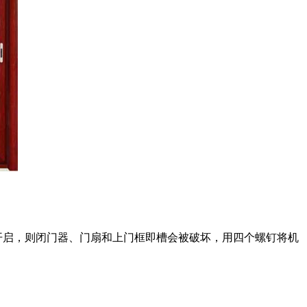
开启，则闭门器、门扇和上门框即槽会被破坏，用四个螺钉将机