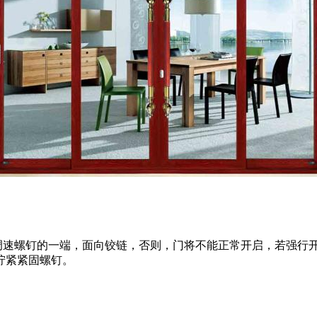
调速螺钉的一端，面向铰链，否则，门将不能正常开启，若强行
拧紧紧固螺钉。