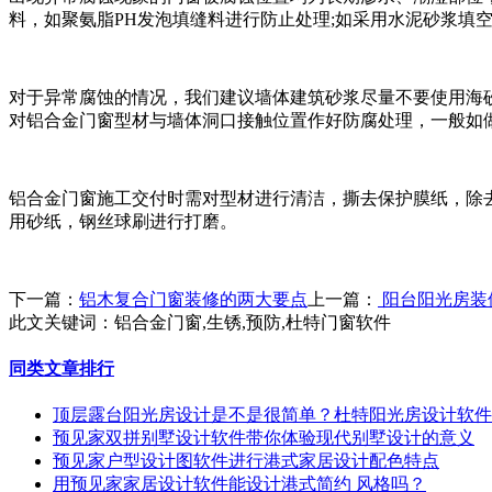
料，如聚氨脂PH发泡填缝料进行防止处理;如采用水泥砂浆填
对于异常腐蚀的情况，我们建议墙体建筑砂浆尽量不要使用海砂，如
对铝合金门窗型材与墙体洞口接触位置作好防腐处理，一般如
铝合金门窗施工交付时需对型材进行清洁，撕去保护膜纸，除
用砂纸，钢丝球刷进行打磨。
下一篇：
铝木复合门窗装修的两大要点
上一篇：
阳台阳光房装
此文关键词：
铝合金门窗,生锈,预防,杜特门窗软件
同类文章排行
顶层露台阳光房设计是不是很简单？杜特阳光房设计软件
预见家双拼别墅设计软件带你体验现代别墅设计的意义
预见家户型设计图软件进行港式家居设计配色特点
用预见家家居设计软件能设计港式简约 风格吗？