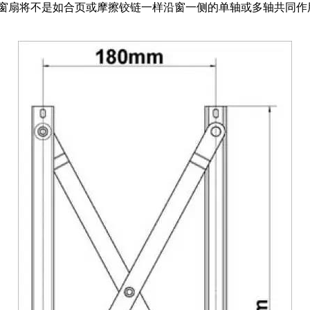
，窗扇将不是如合页或摩擦铰链一样沿窗一侧的单轴或多轴共同作