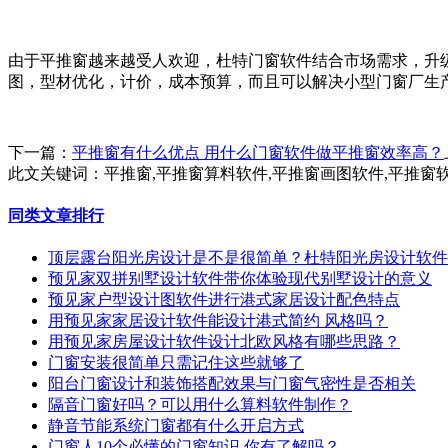
由于平推窗越来越受人欢迎，杜特门窗软件结合市场需求，升
图，型材优化，计价，成本预算，而且可
以解决小型门窗厂生
下一篇：
平推窗有什么优点 用什么门窗软件做平推窗效率高？
此文关键词：
平推窗,平推窗算料软件,平推窗画图软件,平推窗
同类文章排行
顶层露台阳光房设计是不是很简单？杜特阳光房设计软件
预见家双拼别墅设计软件带你体验现代别墅设计的意义
预见家户型设计图软件进行港式家居设计配色特点
用预见家家居设计软件能设计港式简约 风格吗？
用预见家房屋设计软件设计北欧风格有哪些思路？
门窗安装很简单只需记住这些就够了
阳台门窗设计和装饰搭配效果与门窗气密性是否相关
隔音门窗好吗？可以用什么算料软件制作？
静音节能系统门窗都有什么开启方式
门窗人10个必懂的门窗知识 你有了解吗？