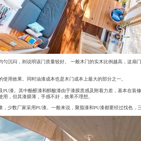
均匀沉闷，则说明该门质量较好。 一般木门的实木比例越高，这扇
的使用效果。同时油漆成本也是木门成本上最大的部分之一。
及PU漆。其中酚醛漆和醇酸漆由于漆膜质感及附着力差，基本在装修
使用，但其漆膜薄，手感不好，效果不理想。
漆，少数厂家采用PU漆。一般来说，聚脂漆和PU漆都要经过找色，