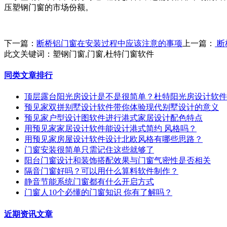
压塑钢门窗的市场份额。
下一篇：
断桥铝门窗在安装过程中应该注意的事项
上一篇：
断
此文关键词：
塑钢门窗,门窗,杜特门窗软件
同类文章排行
顶层露台阳光房设计是不是很简单？杜特阳光房设计软件
预见家双拼别墅设计软件带你体验现代别墅设计的意义
预见家户型设计图软件进行港式家居设计配色特点
用预见家家居设计软件能设计港式简约 风格吗？
用预见家房屋设计软件设计北欧风格有哪些思路？
门窗安装很简单只需记住这些就够了
阳台门窗设计和装饰搭配效果与门窗气密性是否相关
隔音门窗好吗？可以用什么算料软件制作？
静音节能系统门窗都有什么开启方式
门窗人10个必懂的门窗知识 你有了解吗？
近期资讯文章