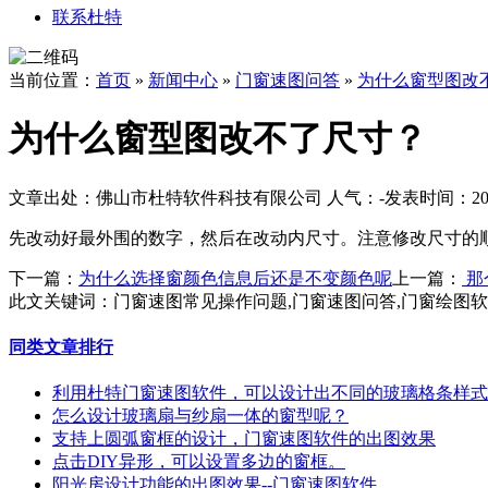
联系杜特
当前位置：
首页
»
新闻中心
»
门窗速图问答
»
为什么窗型图改
为什么窗型图改不了尺寸？
文章出处：佛山市杜特软件科技有限公司
人气：
-
发表时间：2018
先改动好最外围的数字，然后在改动内尺寸。注意修改尺寸的
下一篇：
为什么选择窗颜色信息后还是不变颜色呢
上一篇：
那
此文关键词：
门窗速图常见操作问题,门窗速图问答,门窗绘图
同类文章排行
利用杜特门窗速图软件，可以设计出不同的玻璃格条样式
怎么设计玻璃扇与纱扇一体的窗型呢？
支持上圆弧窗框的设计，门窗速图软件的出图效果
点击DIY异形，可以设置多边的窗框。
阳光房设计功能的出图效果--门窗速图软件