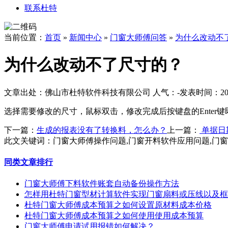
联系杜特
当前位置：
首页
»
新闻中心
»
门窗大师傅问答
»
为什么改动不
为什么改动不了尺寸的？
文章出处：佛山市杜特软件科技有限公司
人气：
-
发表时间：2018
选择需要修改的尺寸，鼠标双击，修改完成后按键盘的Enter键
下一篇：
生成的报表没有了转换料，怎么办？
上一篇：
单据日
此文关键词：
门窗大师傅操作问题,门窗开料软件应用问题,门
同类文章排行
门窗大师傅下料软件账套自动备份操作方法
怎样用杜特门窗型材计算软件实现门窗扇料或压线以及框
杜特门窗大师傅成本预算之如何设置原材料成本价格
杜特门窗大师傅成本预算之如何使用使用成本预算
门窗大师傅申请试用报错如何解决？