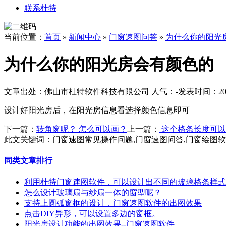
联系杜特
当前位置：
首页
»
新闻中心
»
门窗速图问答
»
为什么你的阳光
为什么你的阳光房会有颜色的
文章出处：佛山市杜特软件科技有限公司
人气：
-
发表时间：2018
设计好阳光房后，在阳光房信息看选择颜色信息即可
下一篇：
转角窗呢？ 怎么可以画？
上一篇：
这个格条长度可以
此文关键词：
门窗速图常见操作问题,门窗速图问答,门窗绘图
同类文章排行
利用杜特门窗速图软件，可以设计出不同的玻璃格条样式
怎么设计玻璃扇与纱扇一体的窗型呢？
支持上圆弧窗框的设计，门窗速图软件的出图效果
点击DIY异形，可以设置多边的窗框。
阳光房设计功能的出图效果--门窗速图软件