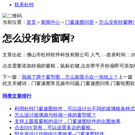
联系杜特
当前位置：
首页
»
新闻中心
»
门窗速图问答
»
怎么没有纱窗啊?
怎么没有纱窗啊?
文章出处：佛山市杜特软件科技有限公司
人气：
-
发表时间：2018
点击需要添加纱扇的窗框，鼠标右键,点击带平开纱扇即可添加
下一篇：
我画了两个窗型图，怎么能显示在一张纸上？
上一篇
此文关键词：
门窗速图常见操作问题,门窗速图问答,门窗绘图
同类文章排行
利用杜特门窗速图软件，可以设计出不同的玻璃格条样式
怎么设计玻璃扇与纱扇一体的窗型呢？
支持上圆弧窗框的设计，门窗速图软件的出图效果
点击DIY异形，可以设置多边的窗框。
阳光房设计功能的出图效果--门窗速图软件