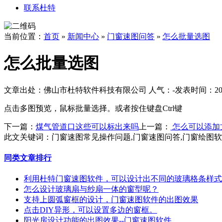
联系杜特
当前位置：
首页
»
新闻中心
»
门窗速图问答
»
怎么批量选图
怎么批量选图
文章出处：佛山市杜特软件科技有限公司
人气：
-
发表时间：2018
点击多图预览，鼠标批量选择。或者按住键盘Ctrl键
下一篇：
煤气管道口这些可以标出来吗
上一篇：
怎么可以添加
此文关键词：
门窗速图常见操作问题,门窗速图问答,门窗绘图
同类文章排行
利用杜特门窗速图软件，可以设计出不同的玻璃格条样式
怎么设计玻璃扇与纱扇一体的窗型呢？
支持上圆弧窗框的设计，门窗速图软件的出图效果
点击DIY异形，可以设置多边的窗框。
阳光房设计功能的出图效果--门窗速图软件