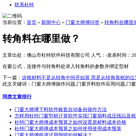
联系杜特
当前位置：
首页
»
新闻中心
»
门窗大师傅问答
»
转角料在哪里
转角料在哪里做？
文章出处：佛山市杜特软件科技有限公司
人气：
-
发表时间：2018
在窗公式，连接件与转角料处录入转角料的参数并绑定型材
下一篇：
这根材料不是从转角中间开始算 而是从转角靠框的位
此文关键词：
门窗大师傅操作问题,门窗开料软件应用问题,门
同类文章排行
门窗大师傅下料软件账套自动备份操作方法
怎样用杜特门窗型材计算软件实现门窗扇料或压线以及框
杜特门窗大师傅成本预算之如何设置原材料成本价格
杜特门窗大师傅成本预算之如何使用使用成本预算
门窗大师傅申请试用报错如何解决？