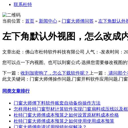
联系杜特
当前位置：
首页
»
新闻中心
»
门窗大师傅问答
»
左下角默认外
左下角默认外视图，怎么改成
文章出处：佛山市杜特软件科技有限公司
人气：
-
发表时间：2018
您可以点一下内视图。也可以到窗公式-选择您需要修改视图的
下一篇：
收到加密狗了，怎么下载软件呢？
上一篇：
请问那个
此文关键词：
门窗大师傅操作问题,门窗开料软件应用问题,门
同类文章排行
门窗大师傅下料软件账套自动备份操作方法
怎样用杜特门窗型材计算软件实现门窗扇料或压线以及框
杜特门窗大师傅成本预算之如何设置原材料成本价格
杜特门窗大师傅成本预算之如何使用使用成本预算
门窗大师傅申请试用报错如何解决？