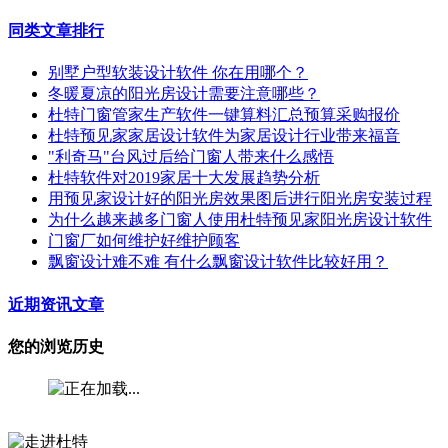
同类文章排行
别墅户型软装设计软件 你在用哪个？
冬暖夏凉的阳光房设计需要注意哪些？
杜特门窗管家生产软件一键算料汇总预算采购报价
杜特预见家家居设计软件为家居设计行业带来福音
"利奇马"台风过后给门窗人带来什么感悟
杜特软件对2019家居十大发展趋势分析
用预见家设计好的阳光房效果图后进行阳光房安装过程
为什么越来越多门窗人使用杜特预见家阳光房设计软件
门窗厂如何维护好维护顾客
飘窗设计难不难 有什么飘窗设计软件比较好用？
近期资讯文章
您的浏览历史