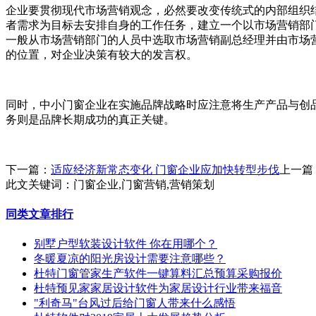
企业要贯彻现代市场营销观念，必然要改变传统式的内部组织
者需求为目标去安排自身的工作任务，建立一个以市场营销部
一般从市场营销部门的人员中选取市场营销副总经理并由市场
的位置，对企业决策有较大的发言权。
同时，中小门窗企业在实施品牌战略时应注意将生产产品与创
务则是品牌长期成功的真正关键。
下一篇：
适应经济新常态变化 门窗企业应加快转型步伐
上一篇
此文关键词：
门窗企业,门窗营销,营销策划
同类文章排行
别墅户型软装设计软件 你在用哪个？
冬暖夏凉的阳光房设计需要注意哪些？
杜特门窗管家生产软件一键算料汇总预算采购报价
杜特预见家家居设计软件为家居设计行业带来福音
"利奇马"台风过后给门窗人带来什么感悟