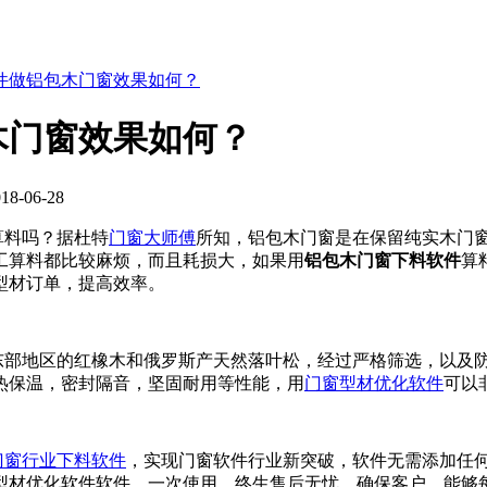
件做铝包木门窗效果如何？
木门窗效果如何？
-06-28
算料吗？据杜特
门窗大师傅
所知，铝包木门窗是在保留纯实木门
工算料都比较麻烦，而且耗损大，如果用
铝包木门窗下料软件
算
型材订单，提高效率。
部地区的红橡木和俄罗斯产天然落叶松，经过严格筛选，以及
热保温，密封隔音，坚固耐用等性能，用
门窗型材优化软件
可以
门窗行业下料软件
，实现门窗软件行业新突破，软件无需添加任
型材优化软件软件，一次使用，终生售后无忧，确保客户，能够