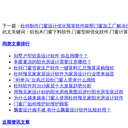
下一篇：
杜特制作门窗设计优化预算软件能帮门窗加工厂解决
此文关键词：
铝包木门窗下料软件,门窗型材优化软件,门窗计
同类文章排行
别墅户型软装设计软件 你在用哪个？
冬暖夏凉的阳光房设计需要注意哪些？
杜特门窗管家生产软件一键算料汇总预算采购报价
杜特预见家家居设计软件为家居设计行业带来福音
"利奇马"台风过后给门窗人带来什么感悟
杜特软件对2019家居十大发展趋势分析
用预见家设计好的阳光房效果图后进行阳光房安装过程
为什么越来越多门窗人使用杜特预见家阳光房设计软件
门窗厂如何维护好维护顾客
飘窗设计难不难 有什么飘窗设计软件比较好用？
近期资讯文章