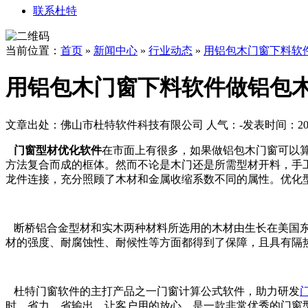
联系杜特
当前位置：
首页
»
新闻中心
»
行业动态
»
用铝包木门窗下料软
用铝包木门窗下料软件做铝包
文章出处：佛山市杜特软件科技有限公司
人气：
-
发表时间：2018
门窗型材优化软件
在市面上有很多，如果做铝包木门窗可以
方法复合而
成的框体。然而不论是木门还是所需型材开料，手
龙件连接，充分照顾
了木材和金属收缩系数不同的属性。优化
断桥铝合金型材和实木两种材料所选用的木材由生长在美国东
材的强度
、耐腐蚀性、耐候性等方面都得到了保障，且具有隔
杜特门窗软件的主打产品之一门窗计算公式软件，助力研发
时，省力
，省输出，让客户用的放心，是一款非常优秀的门窗